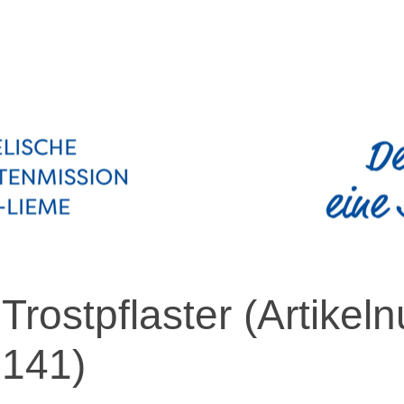
Trostpflaster
(Artike
141
)