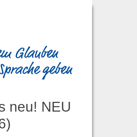
es neu! NEU
6
)